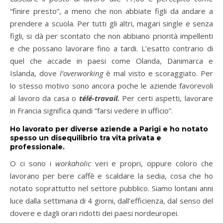
“finire presto”, a meno che non abbiate figli da andare a
prendere a scuola. Per tutti gli altri, magari single e senza
figli, si dà per scontato che non abbiano priorità impellenti
e che possano lavorare fino a tardi. L’esatto contrario di
quel che accade in paesi come Olanda, Danimarca e
Islanda, dove
l’overworking
è mal visto e scoraggiato. Per
lo stesso motivo sono ancora poche le aziende favorevoli
al lavoro da casa o
télé-travail.
Per certi aspetti, lavorare
in Francia significa quindi “farsi vedere in ufficio”.
Ho lavorato per diverse aziende a Parigi e ho notato
spesso un disequilibrio tra vita privata e
professionale.
O ci sono i
workaholic
veri e propri, oppure coloro che
lavorano per bere caffè e scaldare la sedia, cosa che ho
notato soprattutto nel settore pubblico. Siamo lontani anni
luce dalla settimana di 4 giorni, dall’efficienza, dal senso del
dovere e dagli orari ridotti dei paesi nordeuropei.