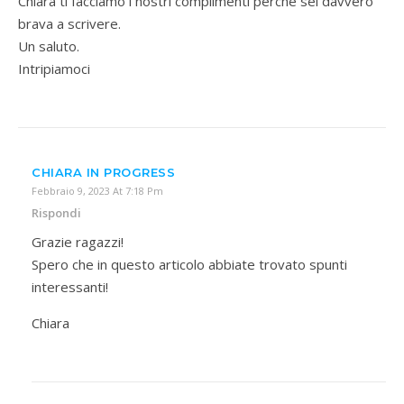
Chiara ti facciamo i nostri complimenti perché sei davvero
brava a scrivere.
Un saluto.
Intripiamoci
CHIARA IN PROGRESS
Febbraio 9, 2023 At 7:18 Pm
Rispondi
Grazie ragazzi!
Spero che in questo articolo abbiate trovato spunti
interessanti!
Chiara