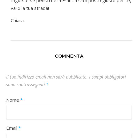
lingue” e se pensi che la Francia sia il posto giusto per te,
vai x la tua strada!
Chiara
COMMENTA
Il tuo indirizzo email non sarà pubblicato.
I campi obbligatori
sono contrassegnati
*
Nome
*
Email
*