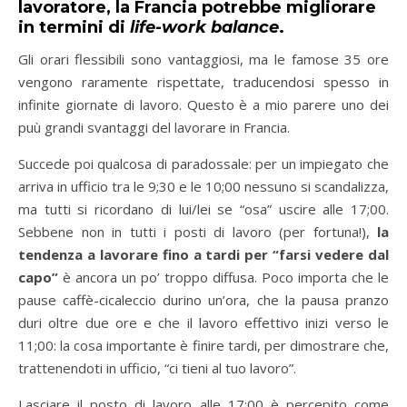
lavoratore, la Francia potrebbe migliorare
in termini di
life-work
balance
.
Gli orari flessibili sono vantaggiosi, ma le famose 35 ore
vengono raramente rispettate, traducendosi spesso in
infinite giornate di lavoro. Questo è a mio parere uno dei
puù grandi svantaggi del lavorare in Francia.
Succede poi qualcosa di paradossale: per un impiegato che
arriva in ufficio tra le 9;30 e le 10;00 nessuno si scandalizza,
ma tutti si ricordano di lui/lei se “osa” uscire alle 17;00.
Sebbene non in tutti i posti di lavoro (per fortuna!),
la
tendenza a lavorare fino a tardi per “farsi vedere dal
capo”
è ancora un po’ troppo diffusa. Poco importa che le
pause caffè-cicaleccio durino un’ora, che la pausa pranzo
duri oltre due ore e che il lavoro effettivo inizi verso le
11;00: la cosa importante è finire tardi, per dimostrare che,
trattenendoti in ufficio, “ci tieni al tuo lavoro”.
Lasciare il posto di lavoro alle 17;00 è percepito come