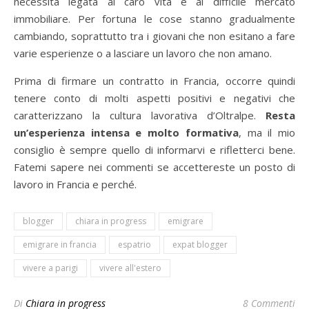
necessità legata al caro vita e al difficile mercato
immobiliare. Per fortuna le cose stanno gradualmente
cambiando, soprattutto tra i giovani che non esitano a fare
varie esperienze o a lasciare un lavoro che non amano.
Prima di firmare un contratto in Francia, occorre quindi
tenere conto di molti aspetti positivi e negativi che
caratterizzano la cultura lavorativa d’Oltralpe.
Resta
un’esperienza intensa e molto formativa
, ma il mio
consiglio è sempre quello di informarvi e rifletterci bene.
Fatemi sapere nei commenti se accettereste un posto di
lavoro in Francia e perché.
blogger
chiara in progress
emigrare
emigrare in francia
espatrio
expat blogger
vivere a parigi
vivere all'estero
Di
Chiara in progress
8 Commenti