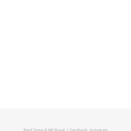
Bard Tema di
WP Royal
.
Facebook
Instagram