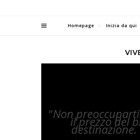
Homepage
Inizia da qui
VIV
“
Non preoccuparti 
il prezzo del b
destinazione. 