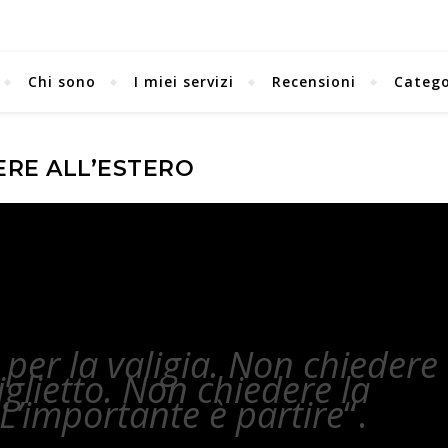
Chi sono
I miei servizi
Recensioni
Catego
ERE ALL’ESTERO
per la valigia. Non chiedere
iglietto. Non chiedere la
L’importante è partire
“.