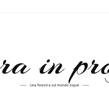
a in pr
Una finestra sul mondo expat