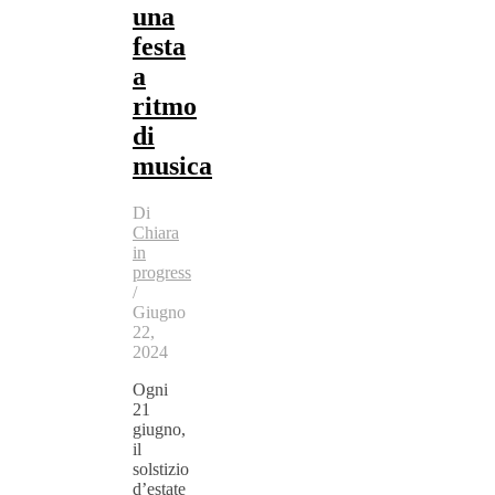
una
festa
a
ritmo
di
musica
Di
Chiara
in
progress
/
Giugno
22,
2024
Ogni
21
giugno,
il
solstizio
d’estate