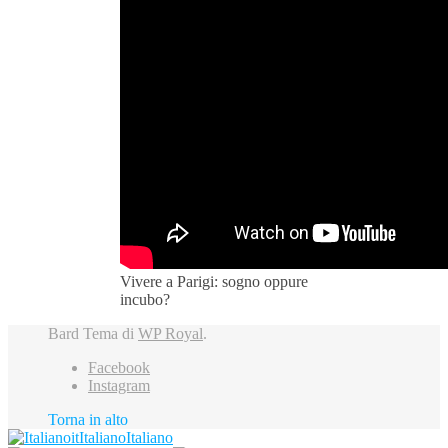
Vivere a Parigi: sogno oppure
incubo?
Bard Tema di
WP Royal
.
Facebook
Instagram
Torna in alto
it
Italiano
Italiano