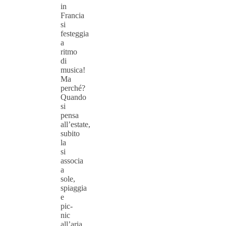
in
Francia
si
festeggia
a
ritmo
di
musica!
Ma
perché?
Quando
si
pensa
all’estate,
subito
la
si
associa
a
sole,
spiaggia
e
pic-
nic
all’aria