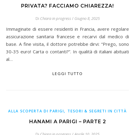
PRIVATA? FACCIAMO CHIAREZZA!
Di
Chiara in progress
/
Giugno 8, 2025
Immaginate di essere residenti in Francia, avere regolare
assicurazione sanitaria francese e recarvi dal medico di
base. A fine visita, il dottore potrebbe dirvi: “Prego, sono
30-35 euro! Carta o contanti?”. In qualità di italiani abituati
al…
LEGGI TUTTO
,
ALLA SCOPERTA DI PARIGI
TESORI & SEGRETI IN CITTÀ
HANAMI A PARIGI – PARTE 2
Di
Chiara in progress
/
Aprile 10, 2025