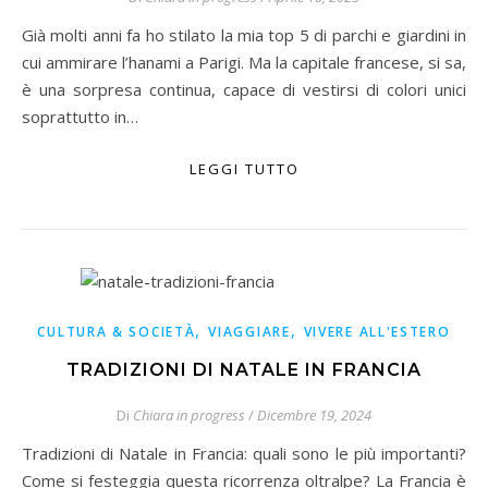
Già molti anni fa ho stilato la mia top 5 di parchi e giardini in
cui ammirare l’hanami a Parigi. Ma la capitale francese, si sa,
è una sorpresa continua, capace di vestirsi di colori unici
soprattutto in…
LEGGI TUTTO
,
,
CULTURA & SOCIETÀ
VIAGGIARE
VIVERE ALL'ESTERO
TRADIZIONI DI NATALE IN FRANCIA
Di
Chiara in progress
/
Dicembre 19, 2024
Tradizioni di Natale in Francia: quali sono le più importanti?
Come si festeggia questa ricorrenza oltralpe? La Francia è