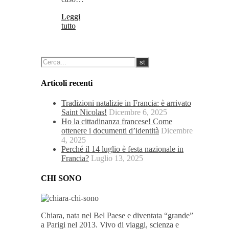
Leggi
tutto
Articoli recenti
Tradizioni natalizie in Francia: è arrivato
Saint Nicolas!
Dicembre 6, 2025
Ho la cittadinanza francese! Come
ottenere i documenti d’identità
Dicembre
4, 2025
Perché il 14 luglio è festa nazionale in
Francia?
Luglio 13, 2025
CHI SONO
Chiara, nata nel Bel Paese e diventata “grande”
a Parigi nel 2013. Vivo di viaggi, scienza e