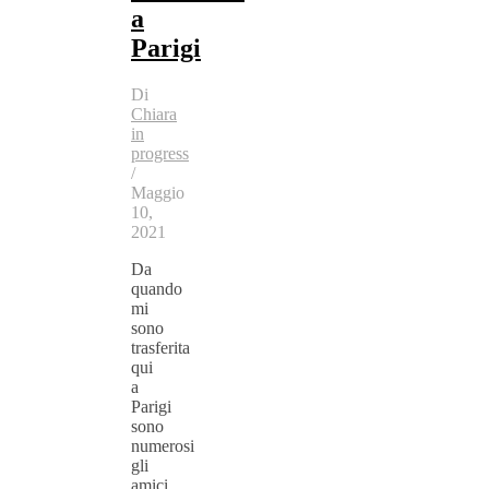
a
Parigi
Di
Chiara
in
progress
/
Maggio
10,
2021
Da
quando
mi
sono
trasferita
qui
a
Parigi
sono
numerosi
gli
amici,