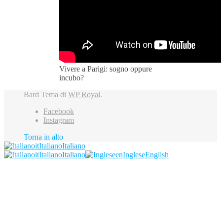
Vivere a Parigi: sogno oppure
incubo?
Bard Tema di
WP Royal
.
Facebook
Instagram
Torna in alto
it
Italiano
Italiano
it
Italiano
Italiano
en
Inglese
English