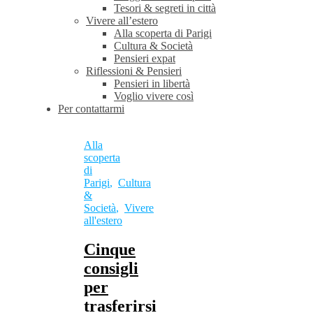
Tesori & segreti in città
Vivere all’estero
Alla scoperta di Parigi
Cultura & Società
Pensieri expat
Riflessioni & Pensieri
Pensieri in libertà
Voglio vivere così
Per contattarmi
Alla
scoperta
di
Parigi
,
Cultura
&
Società
,
Vivere
all'estero
Cinque
consigli
per
trasferirsi