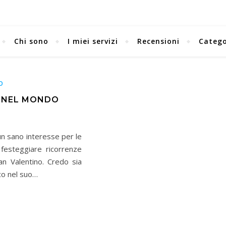
Chi sono
I miei servizi
Recensioni
Catego
O
E NEL MONDO
n sano interesse per le
i festeggiare ricorrenze
n Valentino. Credo sia
co nel suo…