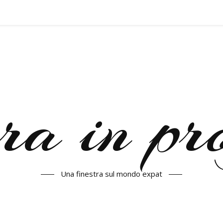
a in pr
Una finestra sul mondo expat