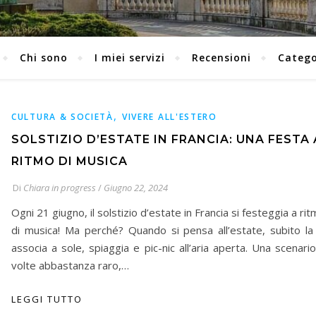
Chi sono
I miei servizi
Recensioni
Catego
,
CULTURA & SOCIETÀ
VIVERE ALL'ESTERO
SOLSTIZIO D’ESTATE IN FRANCIA: UNA FESTA 
RITMO DI MUSICA
Di
Chiara in progress
/
Giugno 22, 2024
Ogni 21 giugno, il solstizio d’estate in Francia si festeggia a ri
di musica! Ma perché? Quando si pensa all’estate, subito la 
associa a sole, spiaggia e pic-nic all’aria aperta. Una scenari
volte abbastanza raro,…
LEGGI TUTTO