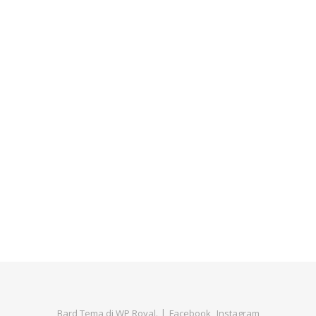
Bard Tema di
WP Royal
.
Facebook
Instagram