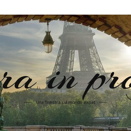
a in pr
Una finestra sul mondo expat